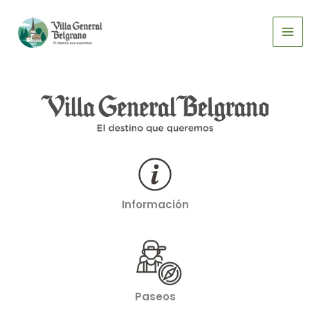
Ir
DESCUBRÍ
EL
al
INVIERNO EN
contenido
VILLA GENERAL
BELGRANO
Más Info
Información
Paseos