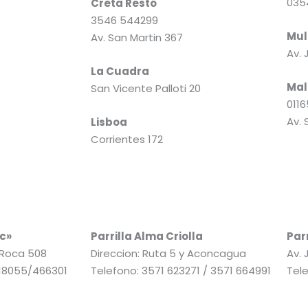
035
Creta Restó
3546 544299
Mul
Av. San Martin 367
Av. 
La Cuadra
Mal
San Vicente Palloti 20
011
Av. 
Lisboa
Corrientes 172
ic»
Parrilla Alma Criolla
Parr
A Roca 508
Direccion: Ruta 5 y Aconcagua
Av. 
418055/466301
Telefono: 3571 623271 / 3571 664991
Tel