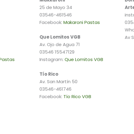
25 de Mayo 34
Art
03546-461546
ins
Facebook:
Makaroni Pastas
035
Wha
Que Lomitos VGB
Av S
Av. Ojo de Agua 71
03546 15547129
 Pastas
Instagram:
Que Lomitos VGB
Tío
Rico
Av. San Martín 50
03546-461746
Facebook:
Tío Rico VGB