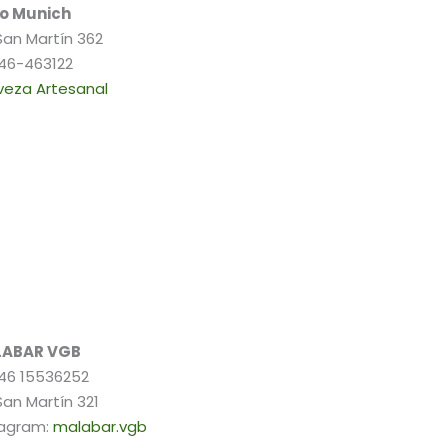
jo Munich
San Martín 362
46-463122
veza Artesanal
ABAR VGB
46 15536252
San Martín 321
tagram:
malabar.vgb