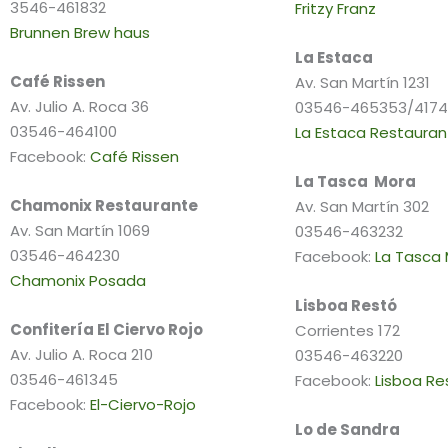
3546-461832
Fritzy Franz
Brunnen Brew haus
La Estaca
Café Rissen
Av. San Martín 1231
Av. Julio A. Roca 36
03546-465353/417
03546-464100
La Estaca Restauran
Facebook:
Café Rissen
La Tasca Mora
Chamonix Restaurante
Av. San Martín 302
Av. San Martín 1069
03546-463232
03546-464230
Facebook:
La Tasca
Chamonix Posada
Lisboa Restó
Confitería El Ciervo Rojo
Corrientes 172
Av. Julio A. Roca 210
03546-463220
03546-461345
Facebook:
Lisboa Re
Facebook:
El-Ciervo-Rojo
Lo de Sandra