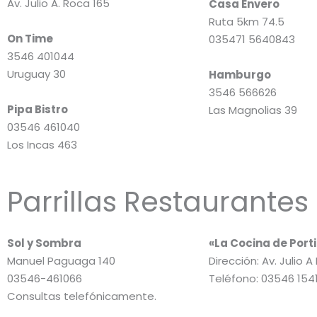
Av. Julio A. Roca 165
Casa Envero
Ruta 5km 74.5
On Time
035471 5640843
3546 401044
Uruguay 30
Hamburgo
3546 566626
Pipa Bistro
Las Magnolias 39
03546 461040
Los Incas 463
Parrillas Restaurantes
Sol y Sombra
«La Cocina de Port
Manuel Paguaga 140
Dirección: Av. Julio 
03546-461066
Teléfono: 03546 15
Consultas telefónicamente.