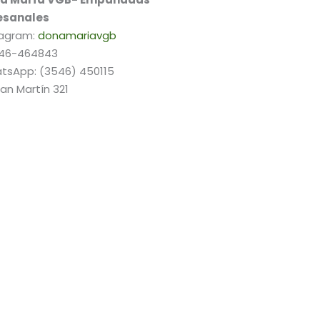
esanales
tagram:
donamariavgb
46-464843
tsApp: (3546) 450115
an Martín 321