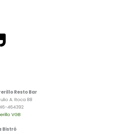
erillo Resto Bar
Julio A. Roca 88
46-464392
erillo VGB
a Bistró