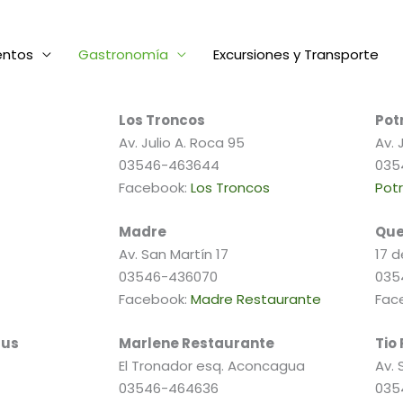
Gastronomía
entos
Gastronomía
Excursiones y Transporte
Los Troncos
Potr
Av. Julio A. Roca 95
Av. 
03546-463644
035
Facebook:
Los Troncos
Potr
Madre
Que
Av. San Martín 17
17 
03546-436070
035
Facebook:
Madre Restaurante
Fac
aus
Marlene Restaurante
Tio 
El Tronador esq. Aconcagua
Av. 
03546-464636
035