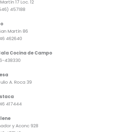
Martín 17 Loc. 12
546) 457188
to
San Martín 86
46 462640
Cala Cocina de Campo
6-438330
esa
Julio A. Roca 39
Estaca
46 417444
lene
nador y Aconc 928