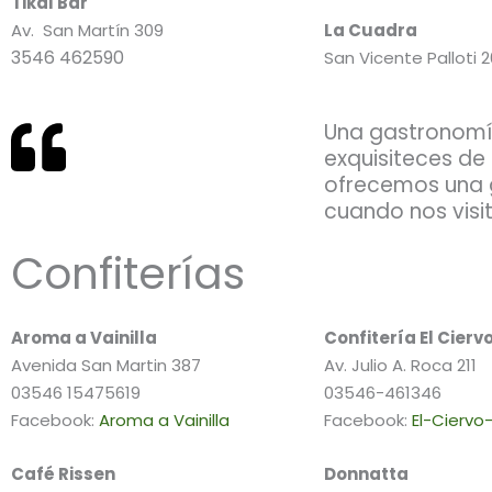
Tikal Bar
Av. San Martín 309
La Cuadra
3546 462590
San Vicente Palloti 2
Una gastronomía
exquisiteces de
ofrecemos una 
cuando nos visi
Confiterías
Aroma a Vainilla
Confitería El Cierv
Avenida San Martin 387
Av. Julio A. Roca 211
03546 15475619
03546-461346
Facebook:
Aroma a Vainilla
Facebook:
El-Ciervo
Café Rissen
Donnatta