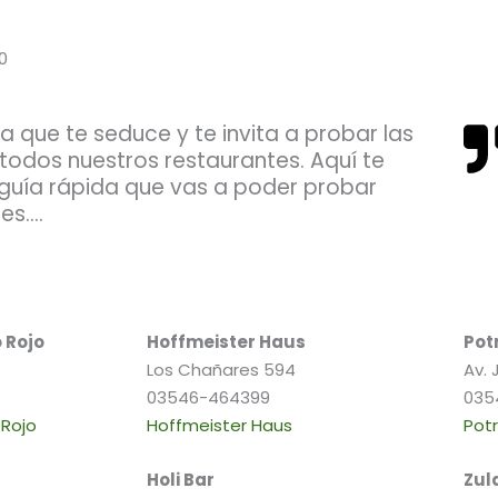
0
 que te seduce y te invita a probar las
 todos nuestros restaurantes. Aquí te
guía rápida que vas a poder probar
tes….
o Rojo
Hoffmeister Haus
Potr
Los Chañares 594
Av. 
03546-464399
035
-Rojo
Hoffmeister Haus
Potr
Holi Bar
Zul