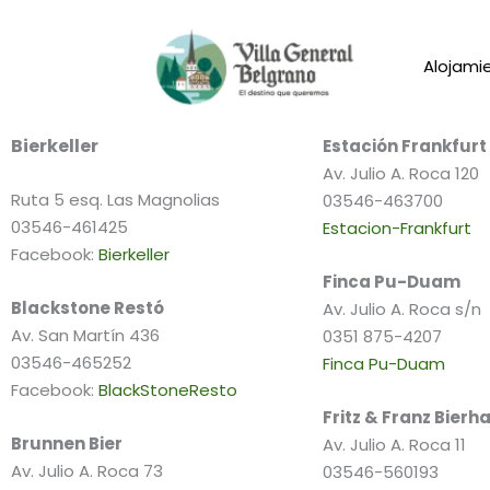
Ir
al
Restaurantes
Alojami
contenido
Bierkeller
Estación Frankfurt
Av. Julio A. Roca 120
Ruta 5 esq. Las Magnolias
03546-463700
03546-461425
Estacion-Frankfurt
Facebook:
Bierkeller
Finca Pu-Duam
Blackstone Restó
Av. Julio A. Roca s/n
Av. San Martín 436
0351 875-4207
03546-465252
Finca Pu-Duam
Facebook:
BlackStoneResto
Fritz & Franz Bierh
Brunnen Bier
Av. Julio A. Roca 11
Av. Julio A. Roca 73
03546-560193