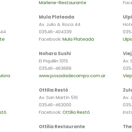
Marlene-Restaurante
Fac
Mula Plateada
Ulp
Av. Julio A. Roca 44
Hot
444
03546-404339
035
te
Facebook:
Mula Plateada
Ulp
Nohara Sushi
Vie
El Piquillin 1015
Av. 
03546-463689
035
 Mora
www.posadadecampo.com.ar
Viej
Ottilia Restó
Zul
Av. San Martín 516
Av. 
03546-463000
035
stó
Facebook:
Ottilia Restó
Ins
Ottilia Restaurante
The