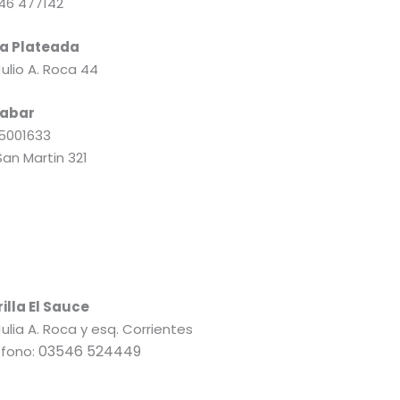
46 477142
a Plateada
Julio A. Roca 44
abar
65001633
San Martin 321
illa El Sauce
Julia A. Roca y esq. Corrientes
03546 524449
efono: