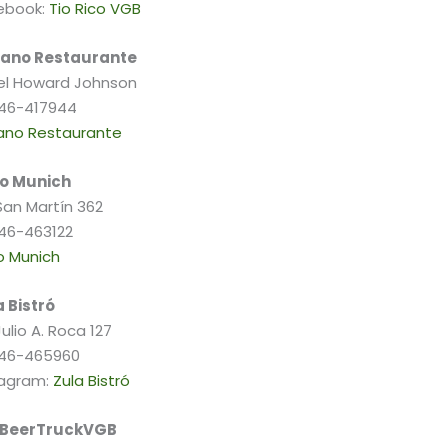
ebook:
Tio Rico VGB
iano Restaurante
el Howard Johnson
46-417944
iano Restaurante
jo Munich
San Martín 362
46-463122
o Munich
a Bistró
Julio A. Roca 127
46-465960
tagram:
Zula Bistró
BeerTruckVGB