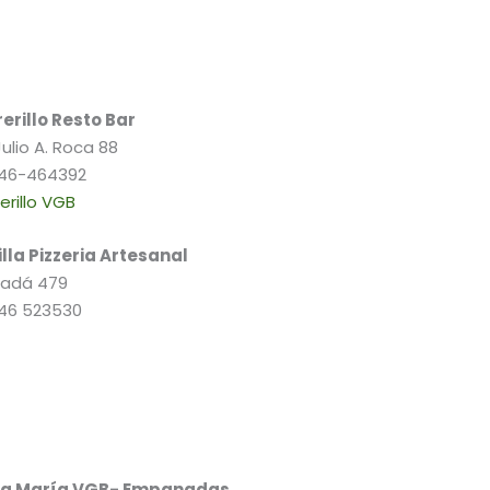
erillo Resto Bar
Julio A. Roca 88
46-464392
erillo VGB
illa Pizzeria Artesanal
adá 479
46 523530
a María VGB- Empanadas