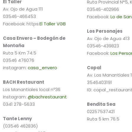
El Taller
Ruta Provincial N°5,
Av. Ojo de Agua 111
03546-402966
03546-466453
Facebook:
Lo de San
Facebook: https:
El Taller VGB
Los Personajes
Casa Envero – Bodegón de
Av. Ojo de Agua 413
Montaña
03546-439823
Ruta 5 Km 74.5
Facebook:
Los Perso
03546 476076
instagram:
casa_envero
Copal
Av. Los Manantiales 
BACH Restaurant
3546403191
Los Manantiales local nº36
IG: copal_restauran
Instagram:
@bachrestaurant
0341 278-5633
Bendita Sea
02257537421
Tante Lenny
Ruta 5 km 76.5
(03546 462836)