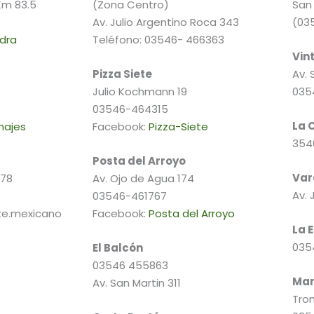
 Km 83.5
(Zona Centro)
San 
Av. Julio Argentino Roca 343
(03
dra
Teléfono: 03546- 466363
Vin
Pizza Siete
Av. 
Julio Kochmann 19
035
03546-464315
La 
najes
Facebook:
Pizza-Siete
354
Posta del Arroyo
Var
178
Av. Ojo de Agua 174
Av. 
03546-461767
te.mexicano
Facebook:
Posta del Arroyo
La 
035
El Balcón
03546 455863
Mar
Av. San Martin 311
Tro