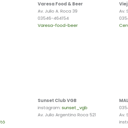
Varesa Food & Beer
Vie
Av. Julio A. Roca 39
Av. 
03546-464154
035
Varesa-food-beer
Cer
Sunset Club VGB
MAL
instagram:
sunset_vgb
035
Av. Julio Argentino Roca 521
Av. 
stó
ins