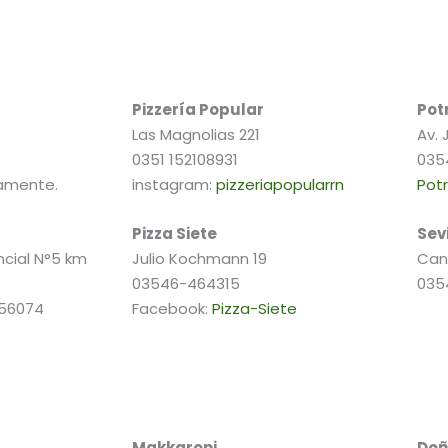
Pizzería Popular
Potr
Las Magnolias 221
Av. 
0351 152108931
035
camente.
instagram:
pizzeriapopularrn
Potr
Pizza Siete
Sev
ncial N°5 km
Julio Kochmann 19
Can
03546-464315
035
456074
Facebook:
Pizza-Siete
Makkaroni
Doñ