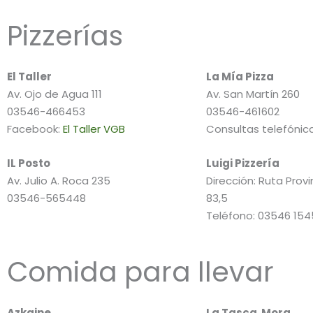
Pizzerías
El Taller
La Mía Pizza
Av. Ojo de Agua 111
Av. San Martín 260
03546-466453
03546-461602
Facebook:
El Taller VGB
Consultas telefóni
IL Posto
Luigi Pizzería
Av. Julio A. Roca 235
Dirección: Ruta Provi
03546-565448
83,5
Teléfono: 03546 15
Comida para llevar
Azkaine
La Tasca Mora