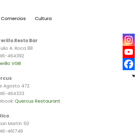
Comercios
Cultura
erillo Resto Bar
Julio A. Roca 88
46-464392
erillo VGB
rcus
de Agosto 472
46-464333
ebook:
Quercus Restaurant
Rico
San Martín 50
46-461746