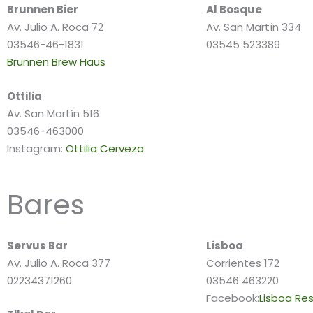
Brunnen Bier
Al Bosque
Av. Julio A. Roca 72
Av. San Martín 334
03546-46-1831
03545 523389
Brunnen Brew Haus
Ottilia
Av. San Martín 516
03546-463000
Instagram:
Ottilia Cerveza
Bares
Servus Bar
Lisboa
Av. Julio A. Roca 377
Corrientes 172
02234371260
03546 463220
Facebook:
Lisboa Re