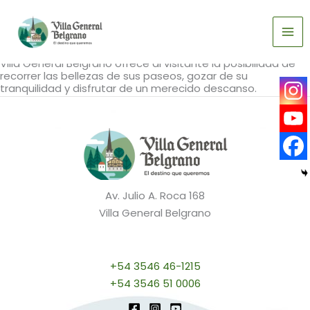
Ir
Paseos
al
Opciones para conocer el pueblo
contenido
Villa General Belgrano ofrece al visitante la posibilidad de
recorrer las bellezas de sus paseos, gozar de su
tranquilidad y disfrutar de un merecido descanso.
Av. Julio A. Roca 168
Villa General Belgrano
+54 3546 46-1215
+54 3546 51 0006