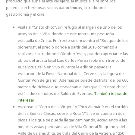
producto que aúna el arte callejero, la música al aire libre, los
paseos con hermosas vistas panorámicas, la tradicional
gastronomía y el cine.
Visita al “Cristo chico”, un refugio al margen de uno de los
arroyos de la Villa, donde se encuentra una pequeña
estatuilla de Cristo. En frente se encuentra el “Bosque de los
pioneros”, el predio donde a partir del 2016 comenzó a
realizarse la tradicional Oktoberfest, y pueden apreciarse las
obras del artista local Luis Carlos Pérez (sobre un tronco de
eucaliptus, talló en vivo durante la edición pasada la
evolución de la Fiesta Nacional de la Cerveza, y la figura de
Gunter Von Belgrano). Además se puede disfrutar de los 600
metros de ciclovía que atraviesan el bosque. El “Cristo chico”
está a diez minutos del Salón de Eventos.
También te puede
interesar
Ascenso al “Cerro de la Virgen” y “Pico Alemán”: en el cordón
de las Sierras Chicas, sobre la Ruta Nº 5, se encuentran dos
picos a los que se puede llegar caminando, accediendo a las
mejores vistas panorámicas de Villa General Belgrano y del
Valle de Calamuchita. Se trata del Cerro de la Virgen, a 1250