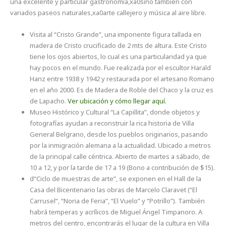
una excelente y particular gastronomía,xa0sino también con
variados paseos naturales,xa0arte callejero y música al aire libre.
Visita al “Cristo Grande”, una imponente figura tallada en
madera de Cristo crucificado de 2 mts de altura. Este Cristo
tiene los ojos abiertos, lo cual es una particularidad ya que
hay pocos en el mundo. Fue realizada por el escultor Harald
Hanz entre 1938 y 1942 y restaurada por el artesano Romano
en el año 2000. Es de Madera de Roble del Chaco y la cruz es
de Lapacho.
Ver ubicación y cómo llegar aquí.
Museo Histórico y Cultural “La Capillita”, donde objetos y
fotografías ayudan a reconstruir la rica historia de Villa
General Belgrano, desde los pueblos originarios, pasando
por la inmigración alemana a la actualidad. Ubicado a metros
de la principal calle céntrica. Abierto de martes a sábado, de
10 a 12, y por la tarde de 17 a 19 (Bono a contribución de $15).
d“Ciclo de muestras de arte”, se exponen en el Hall de la
Casa del Bicentenario las obras de Marcelo Claravet (“El
Carrusel”, “Noria de Feria”, “El Vuelo” y “Potrillo”). También
habrá temperas y acrílicos de Miguel Ángel Timpanoro. A
metros del centro, encontrarás el lugar de la cultura en Villa