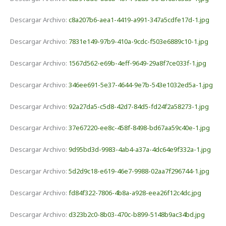
Descargar Archivo:
c8a207b6-aea1-4419-a991-347a5cdfe17d-1.jpg
Descargar Archivo:
7831e149-97b9-410a-9cdc-f503e6889c10-1.jpg
Descargar Archivo:
1567d562-e69b-4eff-9649-29a8f7ce033f-1.jpg
Descargar Archivo:
346ee691-5e37-4644-9e7b-543e1032ed5a-1.jpg
Descargar Archivo:
92a27da5-c5d8-42d7-84d5-fd24f2a58273-1.jpg
Descargar Archivo:
37e67220-ee8c-458f-8498-bd67aa59c40e-1.jpg
Descargar Archivo:
9d95bd3d-9983-4ab4-a37a-4dc64e9f332a-1.jpg
Descargar Archivo:
5d2d9c18-e619-46e7-9988-02aa7f296744-1.jpg
Descargar Archivo:
fd84f322-7806-4b8a-a928-eea26f12c4dc.jpg
Descargar Archivo:
d323b2c0-8b03-470c-b899-5148b9ac34bd.jpg