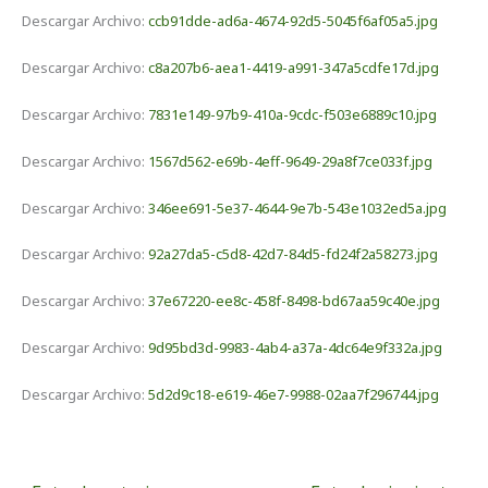
Descargar Archivo:
ccb91dde-ad6a-4674-92d5-5045f6af05a5.jpg
Descargar Archivo:
c8a207b6-aea1-4419-a991-347a5cdfe17d.jpg
Descargar Archivo:
7831e149-97b9-410a-9cdc-f503e6889c10.jpg
Descargar Archivo:
1567d562-e69b-4eff-9649-29a8f7ce033f.jpg
Descargar Archivo:
346ee691-5e37-4644-9e7b-543e1032ed5a.jpg
Descargar Archivo:
92a27da5-c5d8-42d7-84d5-fd24f2a58273.jpg
Descargar Archivo:
37e67220-ee8c-458f-8498-bd67aa59c40e.jpg
Descargar Archivo:
9d95bd3d-9983-4ab4-a37a-4dc64e9f332a.jpg
Descargar Archivo:
5d2d9c18-e619-46e7-9988-02aa7f296744.jpg