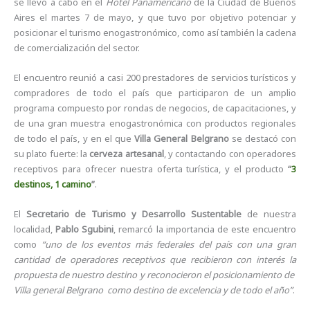
se llevó a cabo en el
Hotel Panamericano
de la Ciudad de Buenos
Aires el martes 7 de mayo, y que tuvo por objetivo potenciar y
posicionar el turismo enogastronómico, como así también la cadena
de comercialización del sector.
El encuentro reunió a casi 200 prestadores de servicios turísticos y
compradores de todo el país que participaron de un amplio
programa compuesto por rondas de negocios, de capacitaciones, y
de una gran muestra enogastronómica con productos regionales
de todo el país, y en el que
Villa General Belgrano
se destacó con
su plato fuerte: la
cerveza artesanal
, y contactando con operadores
receptivos para ofrecer nuestra oferta turística, y el producto
“
3
destinos, 1 camino
”
.
El
Secretario de Turismo y Desarrollo Sustentable
de nuestra
localidad,
Pablo Sgubini
, remarcó la importancia de este encuentro
como
“uno de los eventos más federales del país con una gran
cantidad de operadores receptivos que recibieron con interés la
propuesta de nuestro destino y reconocieron el posicionamiento de
Villa general Belgrano como destino de excelencia y de todo el año”
.