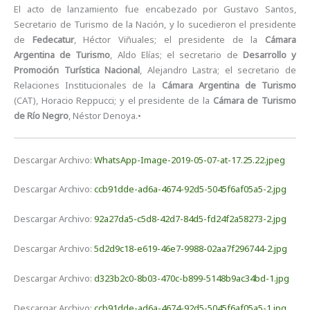
El acto de lanzamiento fue encabezado por Gustavo Santos,
Secretario de Turismo de la Nación, y lo sucedieron el presidente
de
Fedecatur
, Héctor Viñuales; el presidente de la
Cámara
Argentina de Turismo
, Aldo Elías; el secretario de
Desarrollo y
Promoción Turística Nacional
, Alejandro Lastra; el secretario de
Relaciones Institucionales de la
Cámara Argentina de Turismo
(CAT), Horacio Reppucci; y el presidente de la
Cámara de Turismo
de Río Negro
, Néstor Denoya.•
Descargar Archivo:
WhatsApp-Image-2019-05-07-at-17.25.22.jpeg
Descargar Archivo:
ccb91dde-ad6a-4674-92d5-5045f6af05a5-2.jpg
Descargar Archivo:
92a27da5-c5d8-42d7-84d5-fd24f2a58273-2.jpg
Descargar Archivo:
5d2d9c18-e619-46e7-9988-02aa7f296744-2.jpg
Descargar Archivo:
d323b2c0-8b03-470c-b899-5148b9ac34bd-1.jpg
Descargar Archivo:
ccb91dde-ad6a-4674-92d5-5045f6af05a5-1.jpg