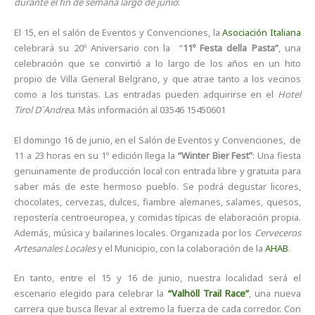
durante el fin de semana largo de junio
:
El 15, en el salón de Eventos y Convenciones, la
Asociación Italiana
celebrará su 20º Aniversario con la “
11º Festa della Pasta”
, una
celebración que se convirtió a lo largo de los años en un hito
propio de Villa General Belgrano, y que atrae tanto a los vecinos
como a los turistas. Las entradas pueden adquirirse en el
Hotel
Tirol D`Andrea
. Más información al 03546 15450601
El domingo 16 de junio, en el Salón de Eventos y Convenciones, de
11 a 23 horas en su 1º edición llega la
“Winter Bier Fest”
: Una fiesta
genuinamente de producción local con entrada libre y gratuita para
saber más de este hermoso pueblo. Se podrá degustar licores,
chocolates, cervezas, dulces, fiambre alemanes, salames, quesos,
repostería centroeuropea, y comidas típicas de elaboración propia.
Además, música y bailarines locales. Organizada por los
Cerveceros
Artesanales Locales
y el Municipio, con la colaboración de la
AHAB
.
En tanto, entre el 15 y 16 de junio, nuestra localidad será el
escenario elegido para celebrar la
“Valhöll Trail Race”
, una nueva
carrera que busca llevar al extremo la fuerza de cada corredor. Con