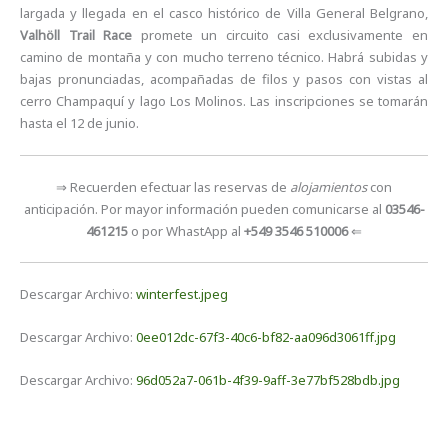
largada y llegada en el casco histórico de Villa General Belgrano,
Valhöll Trail Race
promete un circuito casi exclusivamente en
camino de montaña y con mucho terreno técnico. Habrá subidas y
bajas pronunciadas, acompañadas de filos y pasos con vistas al
cerro Champaquí y lago Los Molinos. Las inscripciones se tomarán
hasta el 12 de junio.
⇒ Recuerden efectuar las reservas de
alojamientos
con
anticipación. Por mayor información pueden comunicarse al
03546-
461215
o por WhastApp al
+549 3546 510006
⇐
Descargar Archivo:
winterfest.jpeg
Descargar Archivo:
0ee012dc-67f3-40c6-bf82-aa096d3061ff.jpg
Descargar Archivo:
96d052a7-061b-4f39-9aff-3e77bf528bdb.jpg