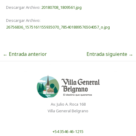
Descargar Archivo:
20180708_1809561.jpg
Descargar Archivo:
26756836_1575161155935070_785401889576504057_o.jpg
←
Entrada anterior
Entrada siguiente
→
Av. Julio A. Roca 168
Villa General Belgrano
+54 3546 46-1215