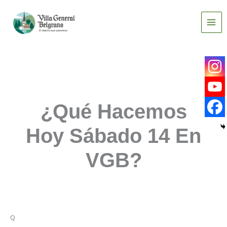
Ir
al
contenido
¿Qué Hacemos
Hoy Sábado 14 En
VGB?
Q