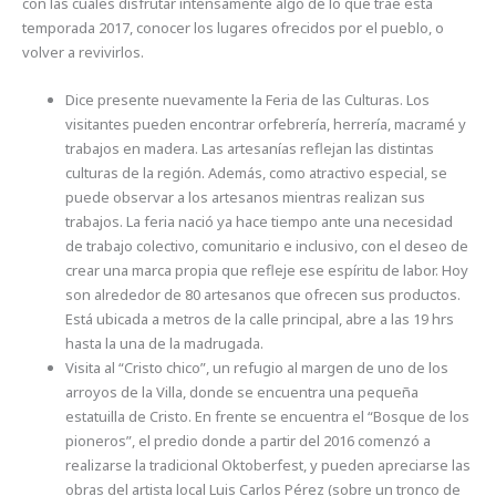
con las cuales disfrutar intensamente algo de lo que trae esta
temporada 2017, conocer los lugares ofrecidos por el pueblo, o
volver a revivirlos.
Dice presente nuevamente la Feria de las Culturas. Los
visitantes pueden encontrar orfebrería, herrería, macramé y
trabajos en madera. Las artesanías reflejan las distintas
culturas de la región. Además, como atractivo especial, se
puede observar a los artesanos mientras realizan sus
trabajos. La feria nació ya hace tiempo ante una necesidad
de trabajo colectivo, comunitario e inclusivo, con el deseo de
crear una marca propia que refleje ese espíritu de labor. Hoy
son alrededor de 80 artesanos que ofrecen sus productos.
Está ubicada a metros de la calle principal, abre a las 19 hrs
hasta la una de la madrugada.
Visita al “Cristo chico”, un refugio al margen de uno de los
arroyos de la Villa, donde se encuentra una pequeña
estatuilla de Cristo. En frente se encuentra el “Bosque de los
pioneros”, el predio donde a partir del 2016 comenzó a
realizarse la tradicional Oktoberfest, y pueden apreciarse las
obras del artista local Luis Carlos Pérez (sobre un tronco de