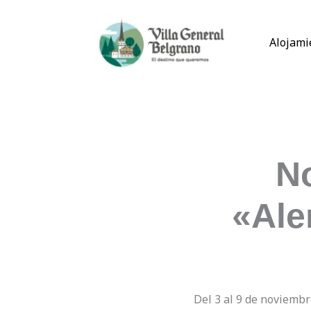
Ir
al
Alojami
contenido
N
«Ale
Del 3 al 9 de noviembr