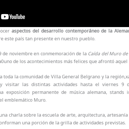
nocer
aspectos del desarrollo contemporáneo de la Alema
 este país tan presente en nuestro pueblo.
l 9 de noviembre en conmemoración de la
Caída del Muro de 
a0uno de los acontecimientos más felices que afrontó aquel p
a toda la comunidad de Villa General Belgrano y la región,xa
y visitar las distintas actividades hasta el viernes 9
a exposición permanente de música alemana, stands inf
del emblemático Muro.
una charla sobre la escuela de arte, arquitectura, artesanía
onforman una porción de la grilla de actividades previstas.