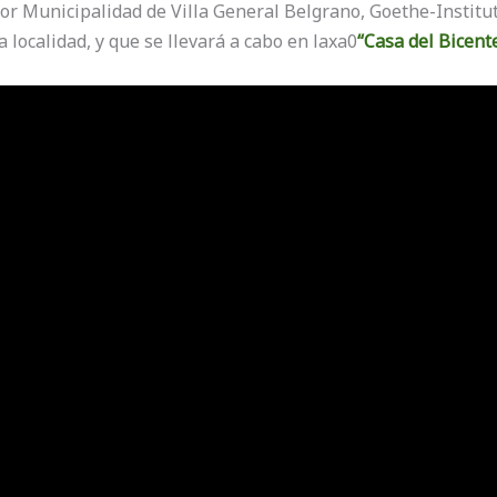
or Municipalidad de Villa General Belgrano, Goethe-Institut
 localidad, y que se llevará a cabo en laxa0
“Casa del Bicent