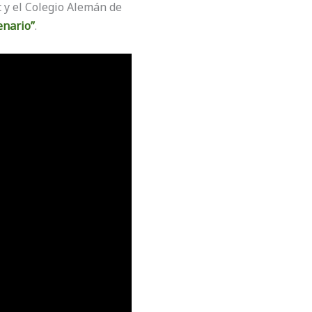
 y el Colegio Alemán de
enario”
.