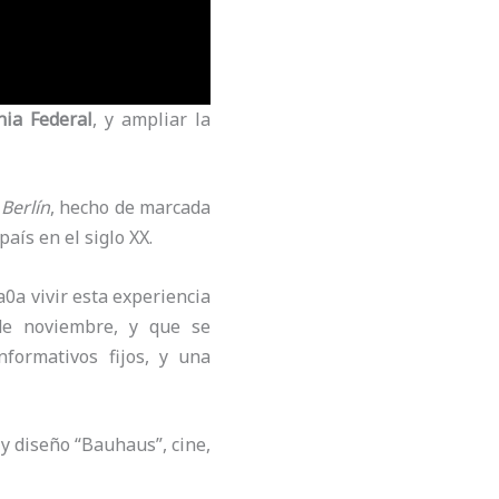
nia Federal
, y ampliar la
Berlín
, hecho de marcada
aís en el siglo XX.
0a vivir esta experiencia
 de noviembre, y que se
ormativos fijos, y una
 y diseño “Bauhaus”, cine,