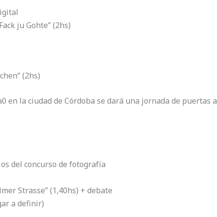
gital
“Fack ju Gohte” (2hs)
tchen” (2hs)
xa0 en la ciudad de Córdoba se dará una jornada de puertas 
os del concurso de fotografía
lmer Strasse” (1,40hs) + debate
ar a definir)