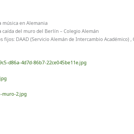
la música en Alemania
a caída del muro del Berlín – Colegio Alemán
s fijos: DAAD (Servicio Alemán de Intercambio Académico) ,
9c5-d86a-4d7d-86b7-22ce045be11e.jpg
jpg
n-muro-2.jpg