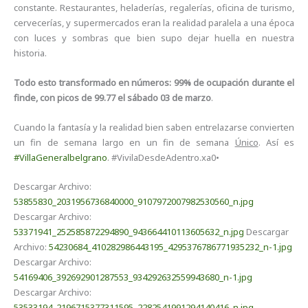
constante. Restaurantes, heladerías, regalerías, oficina de turismo,
cervecerías, y supermercados eran la realidad paralela a una época
con luces y sombras que bien supo dejar huella en nuestra
historia.
Todo esto transformado en números: 99% de ocupación durante el
finde, con picos de 99.77 el sábado 03 de marzo
.
Cuando la fantasía y la realidad bien saben entrelazarse convierten
un fin de semana largo en un fin de semana
Único
. Así es
#VillaGeneralbelgrano
. #VivilaDesdeAdentro.xa0•
Descargar Archivo:
53855830_2031956736840000_9107972007982530560_n.jpg
Descargar Archivo:
53371941_252585872294890_943664410113605632_n.jpg
Descargar
Archivo:
54230684_410282986443195_4295376786771935232_n-1.jpg
Descargar Archivo:
54169406_392692901287553_934292632559943680_n-1.jpg
Descargar Archivo:
53533194_2196715377311595_2282541991294140416_n.jpg