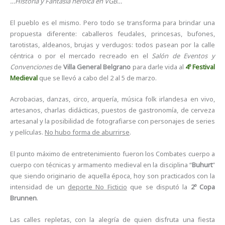
…Historia y Fantasía heroica en VGB…
El pueblo es el mismo. Pero todo se transforma para brindar una
propuesta diferente: caballeros feudales, princesas, bufones,
tarotistas, aldeanos, brujas y verdugos: todos pasean por la calle
céntrica o por el mercado recreado en el
Salón de Eventos y
Convenciones
de
Villa General Belgrano
para darle vida al
4º Festival
Medieval
que se llevó a cabo del 2 al 5 de marzo.
Acrobacias, danzas, circo, arquería, música folk irlandesa en vivo,
artesanos, charlas didácticas, puestos de gastronomía, de cerveza
artesanal y la posibilidad de fotografiarse con personajes de series
y películas.
No hubo forma de aburrirse
.
El punto máximo de entretenimiento fueron los Combates cuerpo a
cuerpo con técnicas y armamento medieval en la disciplina “
Buhurt
”
que siendo originario de aquella época, hoy son practicados con la
intensidad de un
deporte No Ficticio
que se disputó la
2º Copa
Brunnen
.
Las calles repletas, con la alegría de quien disfruta una fiesta