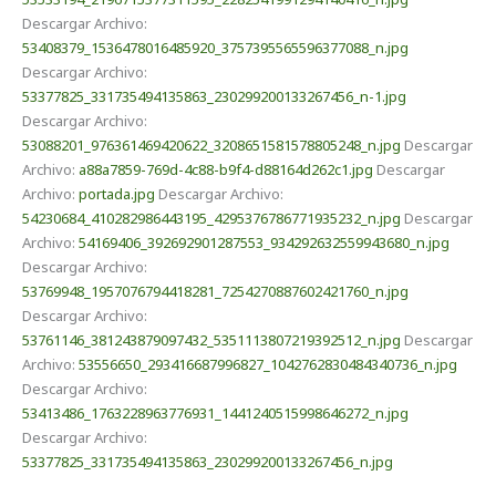
Descargar Archivo:
53408379_1536478016485920_3757395565596377088_n.jpg
Descargar Archivo:
53377825_331735494135863_230299200133267456_n-1.jpg
Descargar Archivo:
53088201_976361469420622_3208651581578805248_n.jpg
Descargar
Archivo:
a88a7859-769d-4c88-b9f4-d88164d262c1.jpg
Descargar
Archivo:
portada.jpg
Descargar Archivo:
54230684_410282986443195_4295376786771935232_n.jpg
Descargar
Archivo:
54169406_392692901287553_934292632559943680_n.jpg
Descargar Archivo:
53769948_1957076794418281_7254270887602421760_n.jpg
Descargar Archivo:
53761146_381243879097432_5351113807219392512_n.jpg
Descargar
Archivo:
53556650_293416687996827_1042762830484340736_n.jpg
Descargar Archivo:
53413486_1763228963776931_1441240515998646272_n.jpg
Descargar Archivo:
53377825_331735494135863_230299200133267456_n.jpg