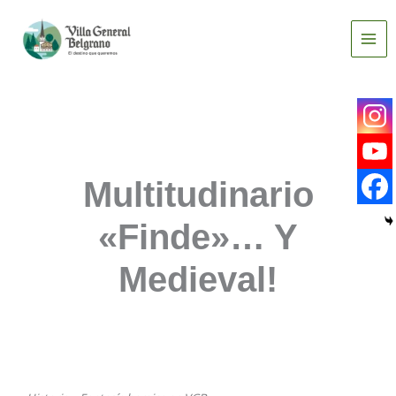
Ir
al
contenido
Multitudinario
«finde»… Y
Medieval!