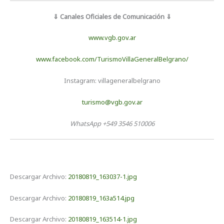
⇓ Canales Oficiales de Comunicación ⇓
www.vgb.gov.ar
www.facebook.com/TurismoVillaGeneralBelgrano/
Instagram: villageneralbelgrano
turismo@vgb.gov.ar
WhatsApp +549 3546 510006
Descargar Archivo:
20180819_163037-1.jpg
Descargar Archivo:
20180819_163a514.jpg
Descargar Archivo:
20180819_163514-1.jpg