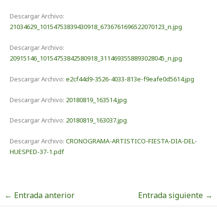
Descargar Archivo:
21034629_10154753839430918_6736761696522070123_n.jpg
Descargar Archivo:
20915146_10154753842580918_3114693558893028045_n.jpg
Descargar Archivo:
e2cf44d9-3526-4033-813e-f9eafe0d5614.jpg
Descargar Archivo:
20180819_163514.jpg
Descargar Archivo:
20180819_163037.jpg
Descargar Archivo:
CRONOGRAMA-ARTISTICO-FIESTA-DIA-DEL-
HUESPED-37-1.pdf
←
Entrada anterior
Entrada siguiente
→