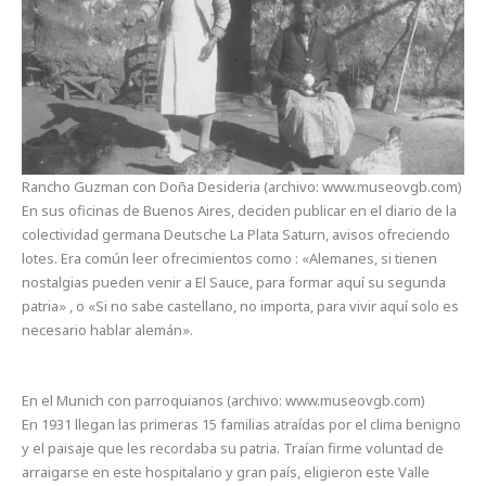
Rancho Guzman con Doña Desideria (archivo: www.museovgb.com)
En sus oficinas de Buenos Aires, deciden publicar en el diario de la
colectividad germana Deutsche La Plata Saturn, avisos ofreciendo
lotes. Era común leer ofrecimientos como : «Alemanes, si tienen
nostalgias pueden venir a El Sauce, para formar aquí su segunda
patria» , o «Si no sabe castellano, no importa, para vivir aquí solo es
necesario hablar alemán».
En el Munich con parroquianos (archivo: www.museovgb.com)
En 1931 llegan las primeras 15 familias atraídas por el clima benigno
y el paisaje que les recordaba su patria. Traían firme voluntad de
arraigarse en este hospitalario y gran país, eligieron este Valle