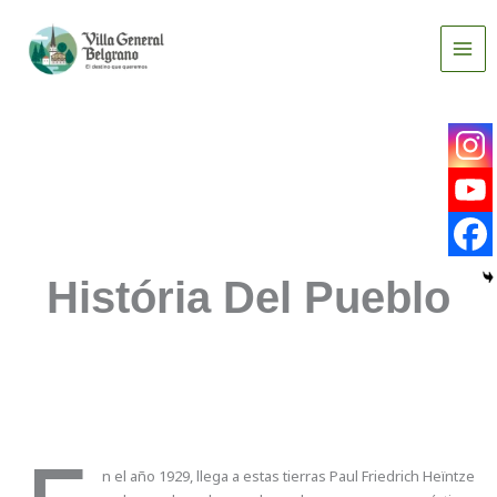
Ir
al
contenido
História Del Pueblo
n el año 1929, llega a estas tierras Paul Friedrich Heïntze