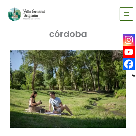
verano, Villa General
Ir
al
Belgrano, un rincón
contenido
soñado de las sierras de
córdoba