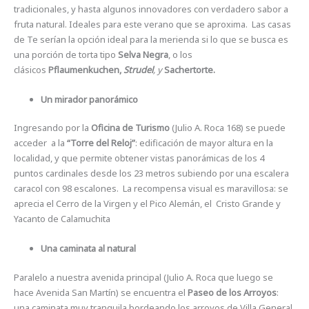
tradicionales, y hasta algunos innovadores con verdadero sabor a
fruta natural. Ideales para este verano que se aproxima. Las casas
de Te serían la opción ideal para la merienda si lo que se busca es
una porción de torta tipo
Selva Negra
, o los
clásicos
Pflaumenkuchen,
Strudel
, y
Sachertorte.
Un mirador panorámico
Ingresando por la
Oficina de Turismo
(Julio A. Roca 168) se puede
acceder a la
“Torre del Reloj”
: edificación de mayor altura en la
localidad, y que permite obtener vistas panorámicas de los 4
puntos cardinales desde los 23 metros subiendo por una escalera
caracol con 98 escalones. La recompensa visual es maravillosa: se
aprecia el Cerro de la Virgen y el Pico Alemán, el Cristo Grande y
Yacanto de Calamuchita
Una caminata al natural
Paralelo a nuestra avenida principal (Julio A. Roca que luego se
hace Avenida San Martín) se encuentra el
Paseo de los Arroyos
:
una caminata muy tranquila bordeando los arroyos de Villa General