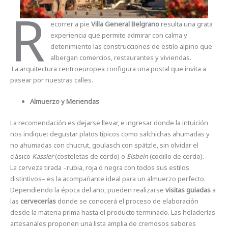
R
ecorrer a pie
Villa General Belgrano
resulta una grata
experiencia que permite admirar con calma y
detenimiento las construcciones de estilo alpino que
albergan comercios, restaurantes y viviendas.
La arquitectura centroeuropea configura una postal que invita a
pasear por nuestras calles.
Almuerzo y Meriendas
La recomendación es dejarse llevar, e ingresar donde la intuición
nos indique: degustar platos típicos como salchichas ahumadas y
no ahumadas con chucrut, goulasch con spätzle, sin olvidar el
clásico
Kassler
(costeletas de cerdo) o
Eisbein
(codillo de cerdo).
La cerveza tirada –rubia, roja o negra con todos sus estilos
distintivos– es la acompañante ideal para un almuerzo perfecto.
Dependiendo la época del año, pueden realizarse
visitas guiadas
a
las
cervecerías
donde se conocerá el proceso de elaboración
desde la materia prima hasta el producto terminado. Las heladerías
artesanales proponen una lista amplia de cremosos sabores