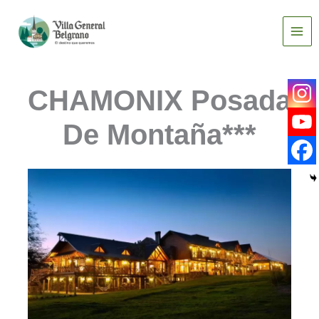
Ir
al
contenido
CHAMONIX Posada
De Montaña***