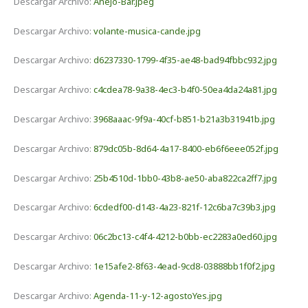
Descargar Archivo:
Añejo-Bar.jpeg
Descargar Archivo:
volante-musica-cande.jpg
Descargar Archivo:
d6237330-1799-4f35-ae48-bad94fbbc932.jpg
Descargar Archivo:
c4cdea78-9a38-4ec3-b4f0-50ea4da24a81.jpg
Descargar Archivo:
3968aaac-9f9a-40cf-b851-b21a3b31941b.jpg
Descargar Archivo:
879dc05b-8d64-4a17-8400-eb6f6eee052f.jpg
Descargar Archivo:
25b4510d-1bb0-43b8-ae50-aba822ca2ff7.jpg
Descargar Archivo:
6cdedf00-d143-4a23-821f-12c6ba7c39b3.jpg
Descargar Archivo:
06c2bc13-c4f4-4212-b0bb-ec2283a0ed60.jpg
Descargar Archivo:
1e15afe2-8f63-4ead-9cd8-03888bb1f0f2.jpg
Descargar Archivo:
Agenda-11-y-12-agostoYes.jpg