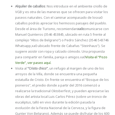
Alquiler de caballos
: Nos introduce en el ambiente criollo de
VGB y es otra de las maneras que se ofrecen para visitar los
paseos naturales. Con el caminar acompasado de losxa0
caballos podrás apreciar los hermosos paisajes del pueblo.
Desde el área de Turismo, recomiendan
xa0
c
omunicarse con
Manuel Quinteros (3546 453845, ubicado en ruta 5 frente al
complejo “Altos de Belgrano”) o Pedro Sánchez (3546 543746
Whatsapp,xa0 ubicado frente de Cabañas “Steinhaus”). Se
sugiere asistir con ropa y calzado cómodo. Una propuesta
para compartir en familia, pareja o amigos.xa0
Visita el “Pozo
Verde”, ver paseo aquí.
Visita al
“Cristo chico”
, un refugio al margen de uno de los
arroyos de la Villa, donde se encuentra una pequeña
estatuilla de Cristo. En frente se encuentra el “Bosque de los
pioneros”, el predio donde a partir del 2016 comenzó a
realizarse la tradicional Oktoberfest, y pueden apreciarse las
obras del artista local Luis Carlos Pérez (sobre un tronco de
eucaliptus, talló en vivo durante la edición pasada la
evolución de la Fiesta Nacional de la Cerveza, y la figura de
Gunter Von Belgrano). Además se puede disfrutar de los 600