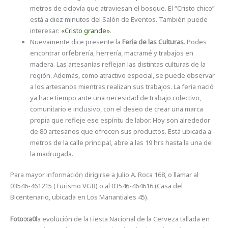
metros de ciclovía que atraviesan el bosque. El “Cristo chico”
está a diez minutos del Salón de Eventos. También puede
interesar:
«Cristo grande»
.
Nuevamente dice presente la
Feria de las Culturas
. Podes
encontrar orfebrería, herrería, macramé y trabajos en
madera. Las artesanías reflejan las distintas culturas de la
región. Además, como atractivo especial, se puede observar
a los artesanos mientras realizan sus trabajos. La feria nació
ya hace tiempo ante una necesidad de trabajo colectivo,
comunitario e inclusivo, con el deseo de crear una marca
propia que refleje ese espíritu de labor. Hoy son alrededor
de 80 artesanos que ofrecen sus productos. Está ubicada a
metros de la calle principal, abre a las 19 hrs hasta la una de
la madrugada.
Para mayor información dirigirse a Julio A. Roca 168, o llamar al
03546-461215 (Turismo VGB) o al 03546-464616 (Casa del
Bicentenario, ubicada en Los Manantiales 45).
Foto:xa0
la evolución de la Fiesta Nacional de la Cerveza tallada en