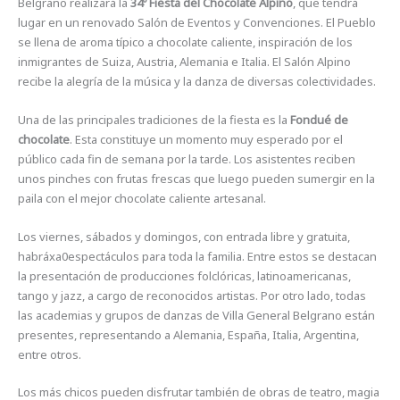
Belgrano realizará la
34º Fiesta del Chocolate Alpino
, que tendrá
lugar en un renovado Salón de Eventos y Convenciones. El Pueblo
se llena de aroma típico a chocolate caliente, inspiración de los
inmigrantes de Suiza, Austria, Alemania e Italia. El Salón Alpino
recibe la alegría de la música y la danza de diversas colectividades.
Una de las principales tradiciones de la fiesta es la
Fondué de
chocolate
. Esta constituye un momento muy esperado por el
público cada fin de semana por la tarde. Los asistentes reciben
unos pinches con frutas frescas que luego pueden sumergir en la
paila con el mejor chocolate caliente artesanal.
Los viernes, sábados y domingos, con entrada libre y gratuita,
habráxa0espectáculos para toda la familia. Entre estos se destacan
la presentación de producciones folclóricas, latinoamericanas,
tango y jazz, a cargo de reconocidos artistas. Por otro lado, todas
las academias y grupos de danzas de Villa General Belgrano están
presentes, representando a Alemania, España, Italia, Argentina,
entre otros.
Los más chicos pueden disfrutar también de obras de teatro, magia