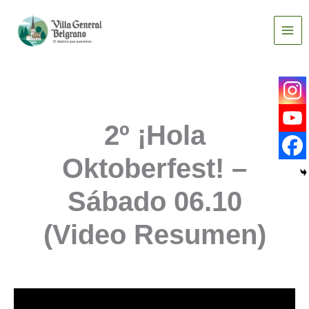
Ir
al
contenido
2º ¡Hola
Oktoberfest! –
Sábado 06.10
(Video Resumen)