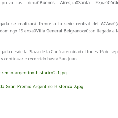
provincias dexa0
Buenos Aires
,xa0
Santa Fe
,xa0
Córd
rgada se realizará frente a la sede central del ACA
xa0(
l domingo 15 enxa0
Villa General Belgrano
xa0con llegada a 
rgada desde la Plaza de la Confraternidad el lunes 16 de se
y continuar e recorrido hasta San Juan.
premio-argentino-historico2-1.jpg
da-Gran-Premio-Argentino-Historico-2.jpg