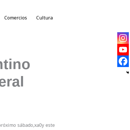
Comercios
Cultura
ntino
eral
próximo sábado,xa0y este