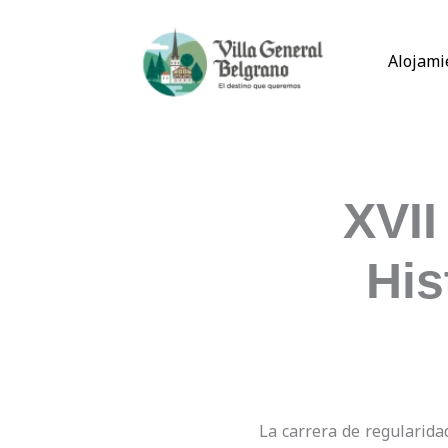
Ir
al
Alojami
contenido
XVII
His
La carrera de regularid