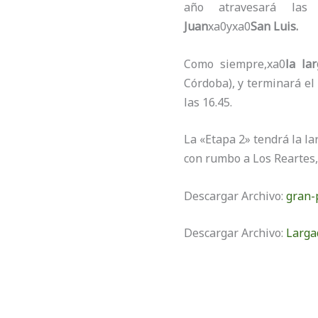
año atravesará las 
Juan
xa0yxa0
San Luis.
Como siempre,xa0
la la
Córdoba), y terminará e
las 16.45.
La «Etapa 2» tendrá la la
con rumbo a Los Reartes, 
Descargar Archivo:
gran-
Descargar Archivo:
Larga