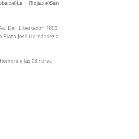
oba
,xa0
La Rioja
,xa0
San
Av. Del Libertador 1850,
la Plaza José Hernández a
ptiembre a las 08 horas