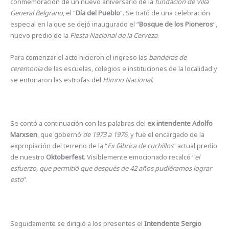
conmemoración de un nuevo aniversario de la
fundación de Villa
General Belgrano
, el “
Día del Pueblo
”. Se trató de una celebración
especial en la que se dejó inaugurado el “
Bosque de los Pioneros
“,
nuevo predio de la
Fiesta Nacional de la Cerveza
.
Para comenzar el acto hicieron el ingreso las
banderas de
ceremonia
de las escuelas, colegios e instituciones de la localidad y
se entonaron las estrofas del
Himno Nacional
.
Se contó a continuación con las palabras del
ex intendente Adolfo
Marxsen
, que gobernó
de 1973 a 1976
, y fue el encargado de la
expropiación del terreno de la “
Ex fábrica de cuchillos
” actual predio
de nuestro
Oktoberfest
. Visiblemente emocionado recalcó “
el
esfuerzo, que permitió que después de 42 años pudiéramos lograr
esto
”.
Seguidamente se dirigió a los presentes el
Intendente Sergio