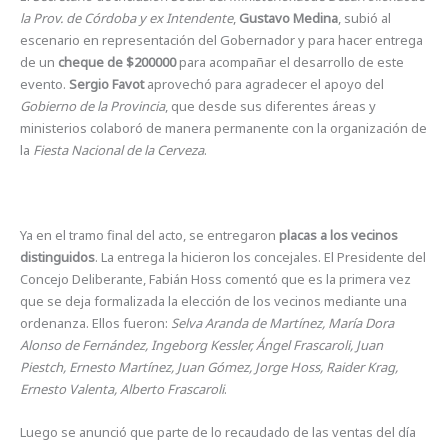
la Prov. de Córdoba y ex Intendente
,
Gustavo Medina
, subió al
escenario en representación del Gobernador y para hacer entrega
de un
cheque de $200000
para acompañar el desarrollo de este
evento.
Sergio Favot
aprovechó para agradecer el apoyo del
Gobierno de la Provincia
, que desde sus diferentes áreas y
ministerios colaboró de manera permanente con la organización de
la
Fiesta Nacional de la Cerveza
.
Ya en el tramo final del acto, se entregaron
placas a los vecinos
distinguidos
. La entrega la hicieron los concejales. El Presidente del
Concejo Deliberante, Fabián Hoss comentó que es la primera vez
que se deja formalizada la elección de los vecinos mediante una
ordenanza. Ellos fueron:
Selva Aranda de Martínez, María Dora
Alonso de Fernández, Ingeborg Kessler, Ángel Frascaroli, Juan
Piestch, Ernesto Martínez, Juan Gómez, Jorge Hoss, Raider Krag,
Ernesto Valenta, Alberto Frascaroli
.
Luego se anunció que parte de lo recaudado de las ventas del día