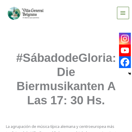
Ir
al
contenido
#SábadodeGloria:
Die
Biermusikanten A
Las 17: 30 Hs.
La agrupación de música típica alemana y centroeuropea más