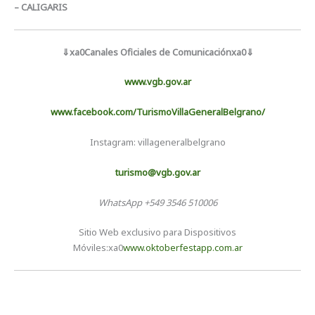
– CALIGARIS
⇓
xa0Canales Oficiales de Comunicaciónxa0
⇓
www.vgb.gov.ar
www.facebook.com/TurismoVillaGeneralBelgrano/
Instagram: villageneralbelgrano
turismo@vgb.gov.ar
WhatsApp +549 3546 510006
Sitio Web exclusivo para Dispositivos
Móviles:xa0
www.oktoberfestapp.com.ar