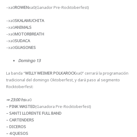
–xa0
ROWEN
xa0(Ganador Pre-Rocktoberfest)
–xa0
SKALAMUCHITA
–xa0
ANIMALS
–xa0
MOTORBREATH
–xa0
SUDACA
–xa0
GUASONES
Domingo 13
La banda “
WILLY WEIMER POLKAROCK
xa0” cerrará la programación
tradicional del domingo Oktoberfest, y dará paso al segmento
Rocktoberfest:
⇒ 23:00 hs
xa0
– PINK WASTED
(Ganadora Pre-Rocktoberfest)
– SANTI LLORENTE FULL BAND
– CARTENDERS
– DICEROS
– 4 QUESOS