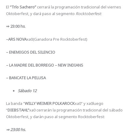
El
“Trío Sachero”
cerrará la programación tradicional del viernes
Oktoberfest, y dará paso al segmento
Rocktoberfest
:
⇒ 23:00 hs
.
–ARS NOVA
xa0(Ganadora Pre Rocktoberfest)
– ENEMIGOS DEL SILENCIO
– LA MADRE DEL BORREGO – NEW INDIANS
– BANCATE LA PELUSA
Sábado 12
La banda “
WILLY WEIMER POLKAROCK
xa0” y xa0luego
“
DIEBSTAHL”
xa0 cerrarán la programación tradicional del sábado
Oktoberfest, y darán paso al segmento Rocktoberfest:
⇒ 23:00 hs.