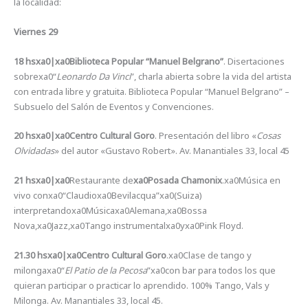
la localidad:
Viernes 29
18 hsxa0|xa0Biblioteca Popular “Manuel Belgrano”
. Disertaciones
sobrexa0“
Leonardo Da Vinci
”, charla abierta sobre la vida del artista
con entrada libre y gratuita. Biblioteca Popular “Manuel Belgrano” –
Subsuelo del Salón de Eventos y Convenciones.
20 hsxa0|xa0Centro Cultural Goro
. Presentación del libro «
Cosas
Olvidadas
» del autor «Gustavo Robert». Av. Manantiales 33, local 45
21 hsxa0|xa0
Restaurante de
xa0Posada Chamonix
.xa0Música en
vivo conxa0“Claudioxa0Bevilacqua”xa0(Suiza)
interpretandoxa0Músicaxa0Alemana,xa0Bossa
Nova,xa0Jazz,xa0Tango instrumentalxa0yxa0Pink Floyd.
21.30 hsxa0|xa0Centro Cultural Goro
.xa0Clase de tango y
milongaxa0“
El Patio de la Pecosa
”xa0con bar para todos los que
quieran participar o practicar lo aprendido. 100% Tango, Vals y
Milonga. Av. Manantiales 33, local 45.