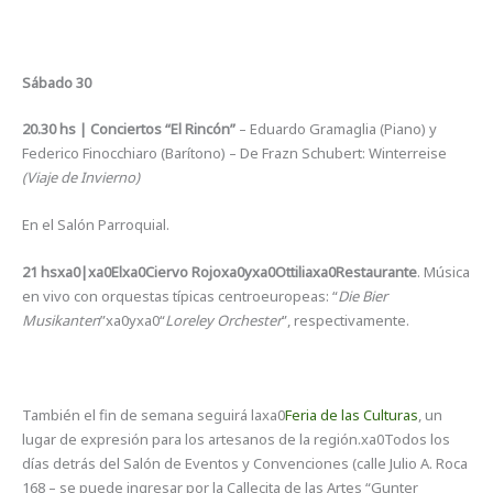
Sábado 30
20.30 hs | Conciertos “El Rincón”
– Eduardo Gramaglia (Piano) y
Federico Finocchiaro (Barítono) – De Frazn Schubert: Winterreise
(Viaje de Invierno)
En el Salón Parroquial.
21 hsxa0|xa0Elxa0Ciervo Rojoxa0yxa0Ottiliaxa0Restaurante
. Música
en vivo con orquestas típicas centroeuropeas: “
Die Bier
Musikanten
”xa0yxa0“
Loreley Orchester
”, respectivamente.
También el fin de semana seguirá laxa0
Feria de las Culturas
, un
lugar de expresión para los artesanos de la región.xa0Todos los
días detrás del Salón de Eventos y Convenciones (calle Julio A. Roca
168 – se puede ingresar por la Callecita de las Artes “Gunter