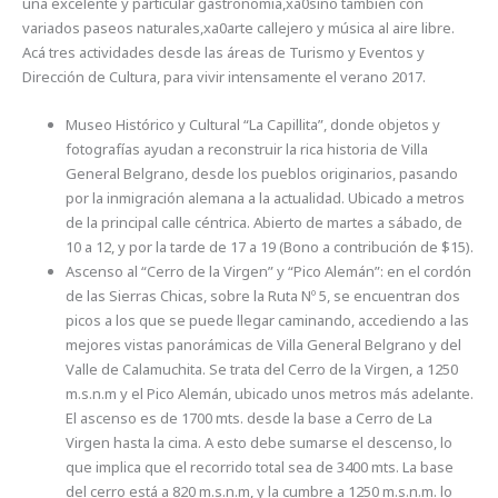
una excelente y particular gastronomía,xa0sino también con
variados paseos naturales,xa0arte callejero y música al aire libre.
Acá tres actividades desde las áreas de Turismo y Eventos y
Dirección de Cultura, para vivir intensamente el verano 2017.
Museo Histórico y Cultural “La Capillita”, donde objetos y
fotografías ayudan a reconstruir la rica historia de Villa
General Belgrano, desde los pueblos originarios, pasando
por la inmigración alemana a la actualidad. Ubicado a metros
de la principal calle céntrica. Abierto de martes a sábado, de
10 a 12, y por la tarde de 17 a 19 (Bono a contribución de $15).
Ascenso al “Cerro de la Virgen” y “Pico Alemán”: en el cordón
de las Sierras Chicas, sobre la Ruta Nº 5, se encuentran dos
picos a los que se puede llegar caminando, accediendo a las
mejores vistas panorámicas de Villa General Belgrano y del
Valle de Calamuchita. Se trata del Cerro de la Virgen, a 1250
m.s.n.m y el Pico Alemán, ubicado unos metros más adelante.
El ascenso es de 1700 mts. desde la base a Cerro de La
Virgen hasta la cima. A esto debe sumarse el descenso, lo
que implica que el recorrido total sea de 3400 mts. La base
del cerro está a 820 m.s.n.m, y la cumbre a 1250 m.s.n.m. lo