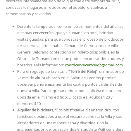
disfrutes intensamente algo de lo que trae esta temporada 2017,
conozcas los lugares ofrecidos por el pueblo, o vuelvas a
rememorarlos y revivirlos.
Durante la temporada, como en otros momentos del año, las
distintas
cervecerías
(que ya suman 9 en total) brindan
visitas guiadas, para que conozcas el proceso de producción
de la cerveza artesanal. La Cámara de Cerveceros de Villa
General Belgrano confeccionó un folleto (disponible en la
Oficina de Turismo) en el que podes encontrar direcciones y
horarios. Más información:
coordcervecerosvgb@gmail.com
.
Para el regocijo de la vista, la
“Torre del Reloj”
, un mirador de
23 mts de altura ubicado en el Salón de Eventos permite
observar panorámicamente los cuatro puntos cardinales de
nuestra Villa. Para ingresar debe ir por la oficina de turismo
ubicada en el mismo edificio. El costo es: adultos $20 y
menores $10.
Alquiler de bicicletas, “Eco bicis”:xa0
Se diseñaron circuitos
turísticos destinados a que el visitante conozca la Villa y sus
alrededores de una manera sana y divertida. Con la
implementación de los recorridos en bicicleta VGB considera