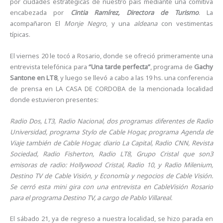
por ciudades estratégicas de nuestro país mediante una comitiva
encabezada por
Cintia Ramírez, Directora de Turismo
. La
acompañaron El
Monje Negro
, y una
aldeana
con vestimentas
típicas.
El viernes 20 le tocó a Rosario, donde se ofreció primeramente una
entrevista telefónica para
“Una tarde perfecta”
, programa de
Gachy
Santone en LT8
, y luego se llevó a cabo a las 19 hs. una conferencia
de prensa en LA CASA DE CORDOBA de la mencionada localidad
donde estuvieron presentes:
Radio Dos, LT3, Radio Nacional, dos programas diferentes de Radio
Universidad, programa Stylo de Cable Hogar, programa Agenda de
Viaje también de Cable Hogar, diario La Capital, Radio CNN, Revista
Sociedad, Radio Fisherton, Radio LT8, Grupo Cristal que son3
emisoras de radio: Hollywood Cristal, Radio 10, y Radio Milenium,
Destino TV de Cable Visión, y Economía y negocios de Cable Visión.
Se cerró esta mini gira con una entrevista en CableVisión Rosario
para el programa Destino TV, a cargo de Pablo Villareal.
El sábado 21, ya de regreso a nuestra localidad, se hizo parada en