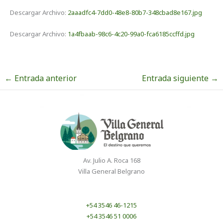
Descargar Archivo:
2aaadfc4-7dd0-48e8-80b7-348cbad8e167.jpg
Descargar Archivo:
1a4fbaab-98c6-4c20-99a0-fca6185ccffd.jpg
←
Entrada anterior
Entrada siguiente
→
Av. Julio A. Roca 168
Villa General Belgrano
+54 3546 46-1215
+54 3546 51 0006