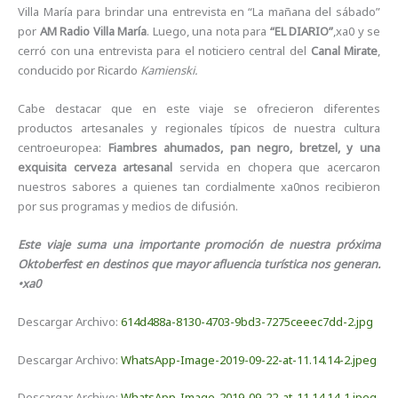
Villa María para brindar una entrevista en “La mañana del sábado”
por
AM Radio Villa María
. Luego, una nota para
“EL DIARIO”
,xa0 y se
cerró con una entrevista para el noticiero central del
Canal Mirate
,
conducido por Ricardo
Kamienski.
Cabe destacar que en este viaje se ofrecieron diferentes
productos artesanales y regionales típicos de nuestra cultura
centroeuropea:
Fiambres ahumados, pan negro, bretzel, y una
exquisita cerveza artesanal
servida en chopera que acercaron
nuestros sabores a quienes tan cordialmente xa0nos recibieron
por sus programas y medios de difusión.
Este viaje suma una importante promoción de nuestra próxima
Oktoberfest en destinos que mayor afluencia turística nos generan.
•xa0
Descargar Archivo:
614d488a-8130-4703-9bd3-7275ceeec7dd-2.jpg
Descargar Archivo:
WhatsApp-Image-2019-09-22-at-11.14.14-2.jpeg
Descargar Archivo:
WhatsApp-Image-2019-09-22-at-11.14.14-1.jpeg