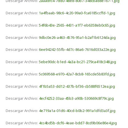
Descargar Archivo:
2aaadfc4-7dd0-48e8-80b7-348cbad8e167-1.jpg
Descargar Archivo:
1a4fbaab-98c6-4c20-99a0-fca6185ccffd-1.jpg
Descargar Archivo:
54f6b43e-2565-4431-a1f7-eb6358eb0c65.jpg
Descargar Archivo:
9dbc0e26-a463-4576-95a1-b2af1b6124da.jpg
Descargar Archivo:
6ee94242-55fb-4d7c-86a6-7616d033a22e.jpg
Descargar Archivo:
5ebe90dc-b1ed-4a3a-bc21-279ca418c348.jpg
Descargar Archivo:
5c069568-e970-42a7-8cb8-165cde5b83fd.jpg
Descargar Archivo:
4f1b5a53-dd12-437b-bf36-cb588f6512ea.jpg
Descargar Archivo:
4ecf4252-33aa-45b3-a90b-530669c8f79c.jpg
Descargar Archivo:
4e719a1a-01d6-40cd-b0b2-991a1dfd3a3f.jpg
Descargar Archivo:
4cc4bd5b-dcf6-4eae-bdd7-8cd9b06e86e4.jpg