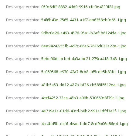
Descargar Archivo:
059c6dff-8882-4dd9-9916-cfe9e4339f81.jpg
Descargar Archivo:
54f6b43e-2565-4431-a1f7-eb6358eb0c65-1.jpg
Descargar Archivo:
9dbc0e26-a463-4576-95a1-b2af1b6124da-1.jpg
Descargar Archivo:
6ee94242-55fb-4d7c-86a6-7616d033a22e-1.jpg
Descargar Archivo:
5ebe90dc-b1ed-4a3a-bc21-279ca418c348-1.jpg
Descargar Archivo:
5c069568-e970-42a7-8cb8-165cde5b83fd-1.jpg
Descargar Archivo:
4f1b5a53-dd12-437b-bf36-cb588f6512ea-1.jpg
Descargar Archivo:
4ecf4252-33aa-45b3-a90b-530669c8f79c-1.jpg
Descargar Archivo:
4e719a1a-01d6-40cd-b0b2-991a1dfd3a3f-1.jpg
Descargar Archivo:
4cc4bd5b-dcf6-4eae-bdd7-8cd9b06e86e4-1.jpg