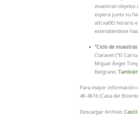
muestran objetos u
espera junto su fam
allí.xa0El horario 
extendiéndose hast
“Ciclo de muestras
Claravet (“El Carru
Miguel Ángel Timpa
Belgrano.
También 
Para mayor información d
46-4616 (Casa del Bicent
Descargar Archivo:
Casti