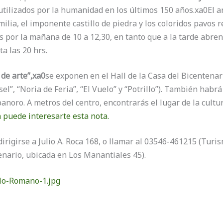
tilizados por la humanidad en los últimos 150 años.xa0El a
ilia, el imponente castillo de piedra y los coloridos pavos 
es por la mañana de 10 a 12,30, en tanto que a la tarde abren
a las 20 hrs.
 de arte”,xa0
se exponen en el Hall de la Casa del Bicentenar
sel”, “Noria de Feria”, “El Vuelo” y “Potrillo”). También habr
noro. A metros del centro, encontrarás el lugar de la cultur
puede interesarte esta nota.
irigirse a Julio A. Roca 168, o llamar al 03546-461215 (Tur
enario, ubicada en Los Manantiales 45).
llo-Romano-1.jpg