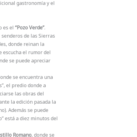
dicional gastronomía y el
o es el
“Pozo Verde”
.
 senderos de las Sierras
es, donde reinan la
se escucha el rumor del
onde se puede apreciar
, donde se encuentra una
s”, el predio donde a
ciarse las obras del
rante la edición pasada la
ano). Además se puede
o” está a diez minutos del
astillo Romano
, donde se