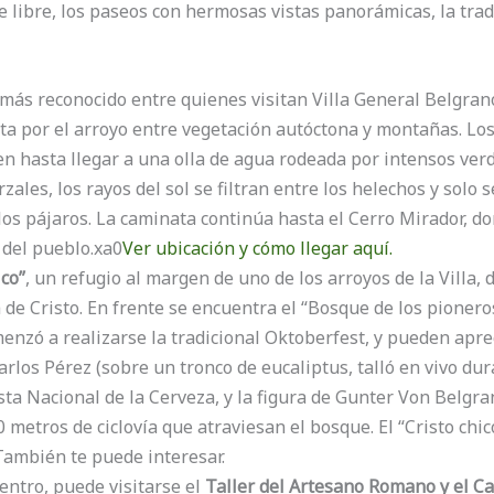
ire libre, los paseos con hermosas vistas panorámicas, la tra
más reconocido entre quienes visitan Villa General Belgran
a por el arroyo entre vegetación autóctona y montañas. Los
n hasta llegar a una olla de agua rodeada por intensos verd
zales, los rayos del sol se filtran entre los helechos y solo 
 los pájaros. La caminata continúa hasta el Cerro Mirador, d
 del pueblo.xa0
Ver ubicación y cómo llegar aquí.
ico”
, un refugio al margen de uno de los arroyos de la Villa
 de Cristo. En frente se encuentra el “Bosque de los pionero
menzó a realizarse la tradicional Oktoberfest, y pueden apre
Carlos Pérez (sobre un tronco de eucaliptus, talló en vivo du
esta Nacional de la Cerveza, y la figura de Gunter Von Belgr
0 metros de ciclovía que atraviesan el bosque. El “Cristo chic
También te puede interesar.
ntro, puede visitarse el
Taller del Artesano Romano y el C