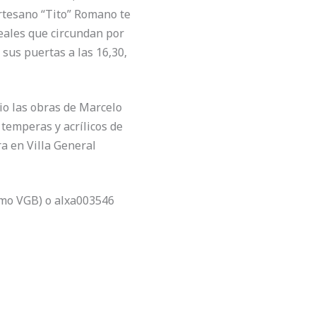
rtesano “Tito” Romano te
reales que circundan por
 sus puertas a las 16,30,
io las obras de Marcelo
á temperas y acrílicos de
a en Villa General
ismo VGB) o alxa003546