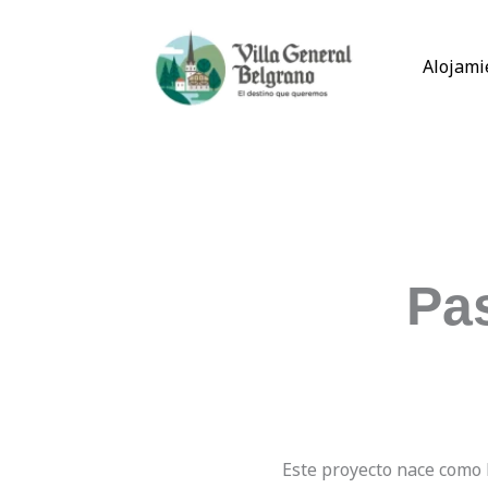
Ir
al
Alojami
contenido
Pa
Este proyecto nace como 