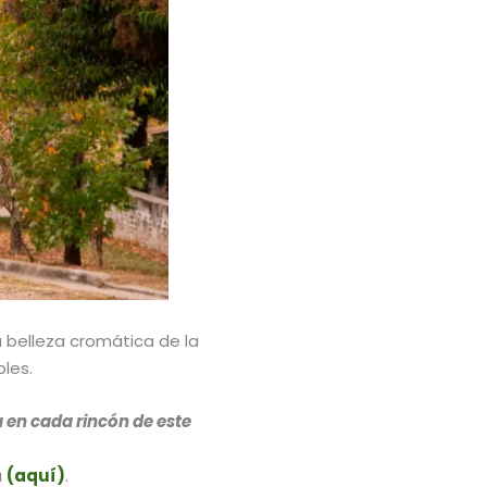
a belleza cromática de la
les.
a en cada rincón de este
a
(aquí)
.