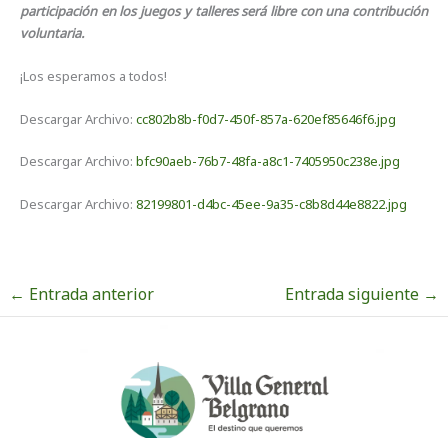
participación en los juegos y talleres será libre con una contribución
voluntaria.
¡Los esperamos a todos!
Descargar Archivo:
cc802b8b-f0d7-450f-857a-620ef85646f6.jpg
Descargar Archivo:
bfc90aeb-76b7-48fa-a8c1-7405950c238e.jpg
Descargar Archivo:
82199801-d4bc-45ee-9a35-c8b8d44e8822.jpg
←
Entrada anterior
Entrada siguiente
→