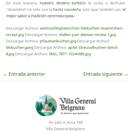
De esta manera,
nuestro destino turístico
te invita a disfrutar
“
diciembre
” no sólo con la
Fiesta navideña
, sino que también con
el
mejor sabor a tradición centroeuropea.
•
Descargar Archivo:
weihnachtsplaetzchen-lebkuchen-maennchen-
rezept.jpg
Descargar Archivo:
stollen-pan-aleman-receta-1.jpg
Descargar Archivo:
pflaumenkuchen.jpg
Descargar Archivo:
lebkuchen.jpeg
Descargar Archivo:
apfel-streuselkuchen-blech-
8.jpg
Descargar Archivo:
IMG_7877-1024×683.jpg
←
Entrada anterior
Entrada siguiente
→
Av. Julio A. Roca 168
Villa General Belgrano