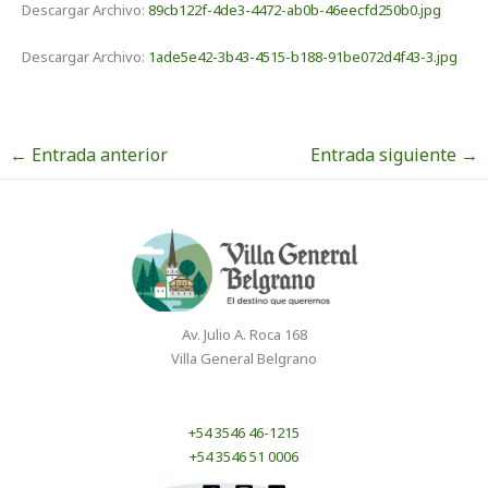
Descargar Archivo:
89cb122f-4de3-4472-ab0b-46eecfd250b0.jpg
Descargar Archivo:
1ade5e42-3b43-4515-b188-91be072d4f43-3.jpg
←
Entrada anterior
Entrada siguiente
→
Av. Julio A. Roca 168
Villa General Belgrano
+54 3546 46-1215
+54 3546 51 0006