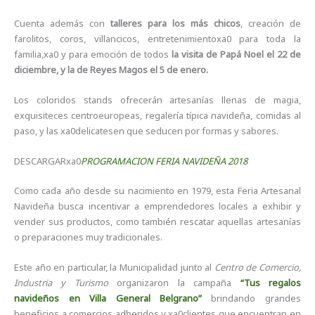
Cuenta además con
talleres para los más chicos
, creación de
farolitos, coros, villancicos, entretenimientoxa0 para toda la
familia,xa0 y para emoción de todos
la visita de Papá Noel el 22 de
diciembre, y la de Reyes Magos el 5 de enero.
Los coloridos stands ofrecerán artesanías llenas de magia,
exquisiteces centroeuropeas, regalería típica navideña, comidas al
paso, y las xa0delicatesen que seducen por formas y sabores.
DESCARGARxa0
PROGRAMACION FERIA NAVIDEÑA 2018
Como cada año desde su nacimiento en 1979, esta Feria Artesanal
Navideña busca incentivar a emprendedores locales a exhibir y
vender sus productos, como también rescatar aquellas artesanías
o preparaciones muy tradicionales.
Este año en particular, la Municipalidad junto al
Centro de Comercio,
Industria y Turismo
organizaron la campaña
“Tus regalos
navideños en Villa General Belgrano”
brindando grandes
beneficios a comercios adheridos y xa0clientes que encuentran en