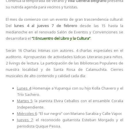
Continúa la temporada de verano y
Villa General Belgrano
presenta
su nutrida agenda para vecinos y turistas.
El mes da comienzo con un evento de gran trascendencia cultural:
Del
lunes 4 al jueves 7 de febrero
desde las 15 hasta la
medianoche en el renovado Salón de Eventos y Convenciones se
desarrollará el
“I Encuentro del Libro y la Cultura”
.
Serán 16 Charlas íntimas con autores. 4 charlas especiales en el
auditorio. 4 propuestas de actividades lúdicas Literarias para niños.
2 livings de lectura. La participación de las Bibliotecas Populares de
nuestra localidad y de Santa Rosa de Calamuchita. Cierres
musicales de alto contenido y calidad cada día:
Lunes 4
: Homenaje a Yupanqui con su hijo Kolla Chavero y el
Trío Sachero.
Martes 5
: la pianista Elvira Ceballos con el ensamble Coralia
Independiente.
Miércoles 6
: “El sur negro” con Mariano Sarabia y Calle Vapor.
Jueves 7
: el reconocido guitarrista Esteban Morgado y el
periodista Quique Pesoa.