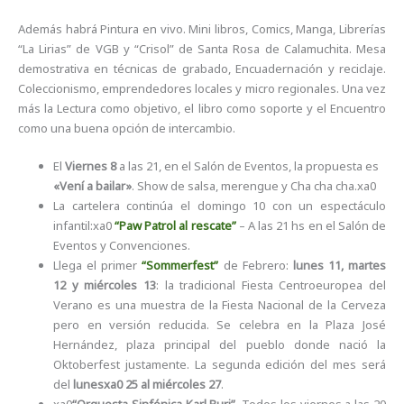
Además habrá Pintura en vivo. Mini libros, Comics, Manga, Librerías
“La Lirias” de VGB y “Crisol” de Santa Rosa de Calamuchita. Mesa
demostrativa en técnicas de grabado, Encuadernación y reciclaje.
Coleccionismo, emprendedores locales y micro regionales. Una vez
más la Lectura como objetivo, el libro como soporte y el Encuentro
como una buena opción de intercambio.
El
Viernes 8
a las 21, en el Salón de Eventos, la propuesta es
«Vení a bailar»
. Show de salsa, merengue y Cha cha cha.xa0
La cartelera continúa el domingo 10 con un espectáculo
infantil:xa0
“Paw Patrol al rescate”
– A las 21 hs en el Salón de
Eventos y Convenciones.
Llega el primer
“Sommerfest”
de Febrero:
lunes 11, martes
12 y miércoles 13
: la tradicional Fiesta Centroeuropea del
Verano es una muestra de la Fiesta Nacional de la Cerveza
pero en versión reducida. Se celebra en la Plaza José
Hernández, plaza principal del pueblo donde nació la
Oktoberfest justamente. La segunda edición del mes será
del
lunesxa0 25 al miércoles 27
.