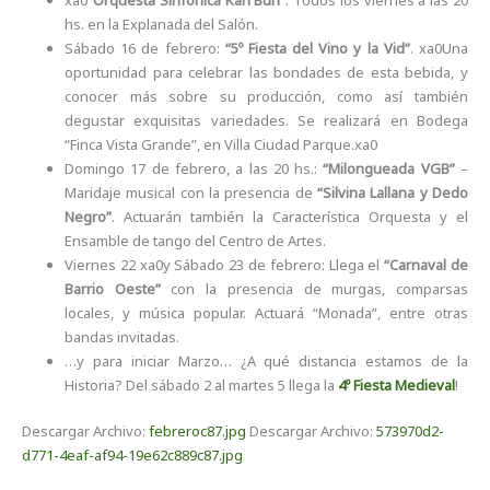
xa0
“Orquesta Sinfónica Karl Buri”
. Todos los viernes a las 20
hs. en la Explanada del Salón.
Sábado 16 de febrero:
“5º Fiesta del Vino y la Vid”
. xa0Una
oportunidad para celebrar las bondades de esta bebida, y
conocer más sobre su producción, como así también
degustar exquisitas variedades. Se realizará en Bodega
“Finca Vista Grande”, en Villa Ciudad Parque.xa0
Domingo 17 de febrero, a las 20 hs.:
“Milongueada VGB”
–
Maridaje musical con la presencia de
“Silvina Lallana y Dedo
Negro”
. Actuarán también la Característica Orquesta y el
Ensamble de tango del Centro de Artes.
Viernes 22 xa0y Sábado 23 de febrero: Llega el
“Carnaval de
Barrio Oeste”
con la presencia de murgas, comparsas
locales, y música popular. Actuará “Monada”, entre otras
bandas invitadas.
…y para iniciar Marzo… ¿A qué distancia estamos de la
Historia? Del sábado 2 al martes 5 llega la
4º Fiesta Medieval
!
Descargar Archivo:
febreroc87.jpg
Descargar Archivo:
573970d2-
d771-4eaf-af94-19e62c889c87.jpg