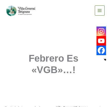
Ir
al
contenido
Febrero Es
«VGB»…!