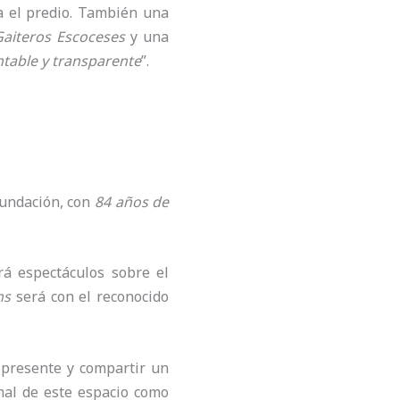
ta el predio. También una
aiteros Escoceses
y una
table y transparente
”.
fundación, con
84 años de
rá espectáculos sobre el
hs
será con el reconocido
 presente y compartir un
mal de este espacio como