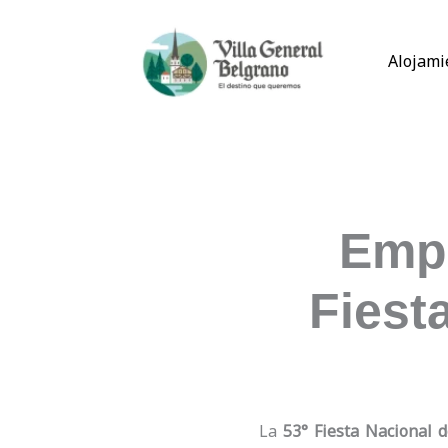
Ir
al
Alojami
contenido
Empe
Fiest
La
53° Fiesta Nacional 