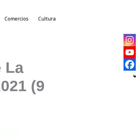
Comercios
Cultura
e La
021 (9