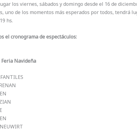
 lugar los viernes, sábados y domingo desde el 16 de diciembr
os, uno de los momentos más esperados por todos, tendrá lug
19 hs.
os el cronograma de espectáculos:
 Feria Navideña
NFANTILES
ORENAN
LEN
NZIAN
E
LEN
 NEUWIRT