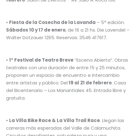
•
Fiesta de la Cosecha de la Lavanda
– 5ª edición.
Sábados 10 y 17 de enero
, de 16 a 21 hs. Die Lavendel –
Walter Dotzauer 1265. Reservas: 3546 417617.
•
1° Festival de Teatro Breve
“Escena Abierta”. Obras
teatrales con una duración de entre 15 y 25 minutos,
proponen un espacio de encuentro e intercambio
entre artistas y público. Del
19 al 21 de febrero
. Casa
del Bicentenario – Los Manantiales 45. Entrada libre y
gratuita.
•
La Villa Bike Race & La Villa Trail Race
. Llegan las
carreras más esperadas del Valle de Calamuchita.
Circuitos desafiantes, naturaleza pura y una