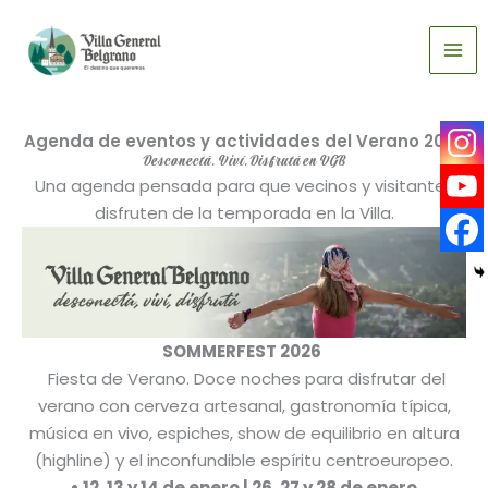
Ir
al
contenido
Agenda de eventos y actividades del Verano 2026
Desconectá. Viví. Disfrutá en VGB
Una agenda pensada para que vecinos y visitantes
disfruten de la temporada en la Villa.
SOMMERFEST 2026
Fiesta de Verano. Doce noches para disfrutar del
verano con cerveza artesanal, gastronomía típica,
música en vivo, espiches, show de equilibrio en altura
(highline) y el inconfundible espíritu centroeuropeo.
• 12, 13 y 14 de enero | 26, 27 y 28 de enero