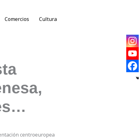
Comercios
Cultura
sta
enesa,
es…
entación centroeuropea