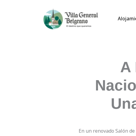
Ir
al
Alojami
contenido
A 
Nacio
Un
En un renovado Salón de