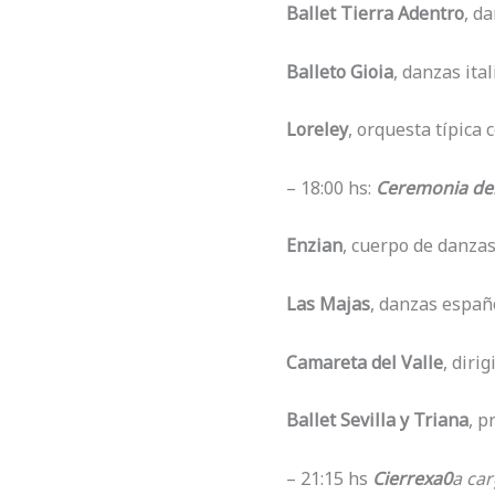
Ballet Tierra Adentro
, d
Balleto Gioia
, danzas ital
Loreley
, orquesta típica
– 18:00 hs:
Ceremonia del
Enzian
, cuerpo de danza
Las Majas
, danzas españ
Camareta del Valle
, diri
Ballet Sevilla y Triana
, p
– 21:15 hs
Cierrexa0
a car