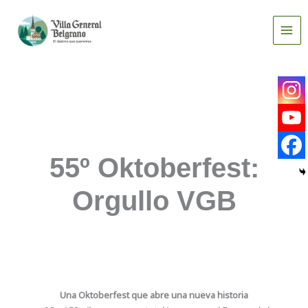
Ir
al
contenido
55º Oktoberfest:
Orgullo VGB
Una Oktoberfest que abre una nueva historia