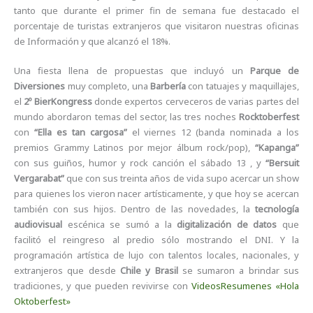
tanto que durante el primer fin de semana fue destacado el
porcentaje de turistas extranjeros que visitaron nuestras oficinas
de Información y que alcanzó el 18%.
Una fiesta llena de propuestas que incluyó un
Parque de
Diversiones
muy completo, una
Barbería
con tatuajes y maquillajes,
el
2º BierKongress
donde expertos cerveceros de varias partes del
mundo abordaron temas del sector, las tres noches
Rocktoberfest
con
“Ella es tan cargosa”
el viernes 12 (banda nominada a los
premios Grammy Latinos por mejor álbum rock/pop),
“Kapanga”
con sus guiños, humor y rock canción el sábado 13 , y
“Bersuit
Vergarabat”
que con sus treinta años de vida supo acercar un show
para quienes los vieron nacer artísticamente, y que hoy se acercan
también con sus hijos. Dentro de las novedades, la
tecnología
audiovisual
escénica se sumó a la
digitalización de datos
que
facilitó el reingreso al predio sólo mostrando el DNI. Y la
programación artística de lujo con talentos locales, nacionales, y
extranjeros que desde
Chile y Brasil
se sumaron a brindar sus
tradiciones, y que pueden revivirse con
VideosResumenes «Hola
Oktoberfest»