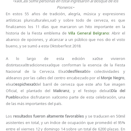
•xa0C
asi 50mil personas en total ingresaron al Bosque de los
Pioneros
•
En estos 55 años de tradición, alegría, música y expresiones
artísticas pluriculturales,xa0 y sobre todo de cerveza, es que
finalizamos los 11 días que marcaron un hito importante en la
historia de la Fiesta emblema de
Villa General Belgrano
: Abrir el
abanico de opciones, y alcanzar a un público que nos dio el visto
bueno, y se sumó a esta Oktoberfest 2018.
A lo largo de esta edición xa0se vivieron
distintasxa0tradicionesxa0que conforman la esencia de la Fiesta
Nacional de la Cerveza. Elxa0
desfilexa0
de colectividades y
aldeanos por las calles del centro encabezado por el
Monje Negro
,
elxa0
espichexa0
del barril de cerveza que este año fue imagen
Oficial, el plantado del
Maikranz
, y el festejo delxa0
Día del
Pueblo
xa0se disfrutaron xa0como parte de esta celebración, una
de las más importantes del país.
Los
resultados fueron altamente favorables
y se traducen en 50mil
asistentes en total, y un índice de ocupación que promedió el 95%
entre el viernes 12 y domingo 14 sobre un total de 6200 plazas. En